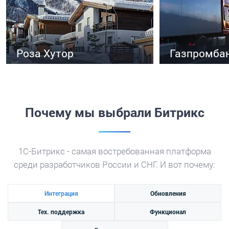
Роза Хутор
Газпромба
Крупнейший горный курорт России
Лизинг автомоби
«Роза Хутор» в городе Сочи
Совместная разр
агентством инте
“Evklead”
Почему мы выбрали Битрикс
1C-Битрикс - самая востребованная платформа
среди
разработчиков России и СНГ. И вот почему:
Интеграция
Обновления
Тех. поддержка
Функционал